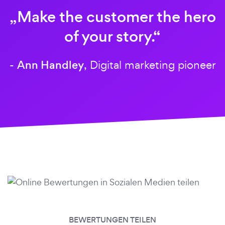
„Make the customer the hero
of your story.“
Ann Handley
-
, Digital marketing pioneer
BEWERTUNGEN TEILEN